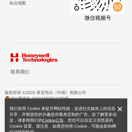
站点地图
微信视频号
联系我们
版权所有 ©2026 霍尼韦尔（中国）有限公司
沪公网安备 31011502012180号
沪ICP备15008415号
×
我们使用 Cookie 来提升网站性能，促进社交媒体上的信息
条款条约
共享，并根据您的兴趣提供量身定制的广告。欲了解更多信
隐私声明
息，请参阅我们的
Cookie公告
。您也可以自定义浏览器的
您的隐私选项
Cookie 设置。请注意，如果您拒绝 Cookie，可能会影响网
霍尼韦尔科技Cookie通知
站功能和性能。