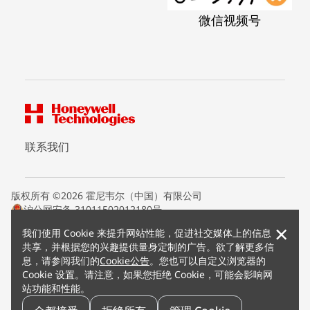
微信视频号
联系我们
版权所有 ©2026 霍尼韦尔（中国）有限公司
沪公网安备 31011502012180号
沪ICP备15008415号
×
我们使用 Cookie 来提升网站性能，促进社交媒体上的信息
条款条约
共享，并根据您的兴趣提供量身定制的广告。欲了解更多信
隐私声明
息，请参阅我们的
Cookie公告
。您也可以自定义浏览器的
您的隐私选项
Cookie 设置。请注意，如果您拒绝 Cookie，可能会影响网
霍尼韦尔科技Cookie通知
站功能和性能。
退订
漏洞报告