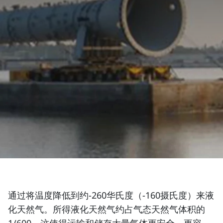
通过将温度降低到约-260华氏度（-160摄氏度）来液
化天然气。所得液化天然气约占气态天然气体积的