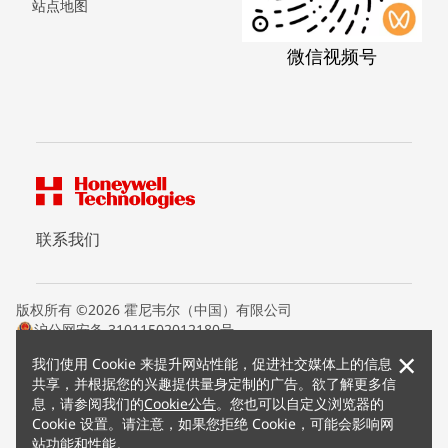
站点地图
微信视频号
联系我们
版权所有 ©2026 霍尼韦尔（中国）有限公司
沪公网安备 31011502012180号
沪ICP备15008415号
×
我们使用 Cookie 来提升网站性能，促进社交媒体上的信息
条款条约
共享，并根据您的兴趣提供量身定制的广告。欲了解更多信
隐私声明
息，请参阅我们的
Cookie公告
。您也可以自定义浏览器的
您的隐私选项
Cookie 设置。请注意，如果您拒绝 Cookie，可能会影响网
霍尼韦尔科技Cookie通知
站功能和性能。