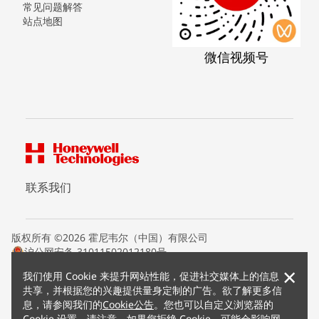
常见问题解答
站点地图
微信视频号
联系我们
版权所有 ©2026 霍尼韦尔（中国）有限公司
沪公网安备 31011502012180号
沪ICP备15008415号
×
我们使用 Cookie 来提升网站性能，促进社交媒体上的信息
条款条约
共享，并根据您的兴趣提供量身定制的广告。欲了解更多信
隐私声明
息，请参阅我们的
Cookie公告
。您也可以自定义浏览器的
您的隐私选项
Cookie 设置。请注意，如果您拒绝 Cookie，可能会影响网