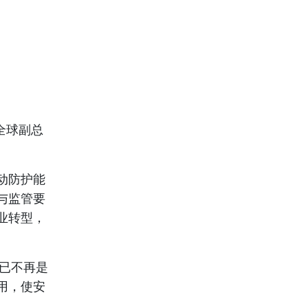
全球副总
动防护能
与监管要
业转型，
I已不再是
用，使安