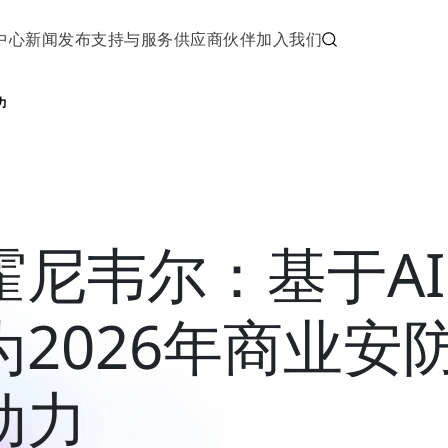
中心
新闻发布
支持与服务
供应商伙伴
加入我们
力
霍尼韦尔：基于A
为2026年商业安
动力