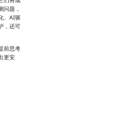
它们将成
测问题，
、AI驱
护，还可
提前思考
出更安
。