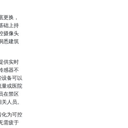
底更换，
基础上持
控摄像头
洞悉建筑
提供实时
传感器不
些设备可以
流量或医院
员在禁区
相关人员。
转化为可控
无需疲于