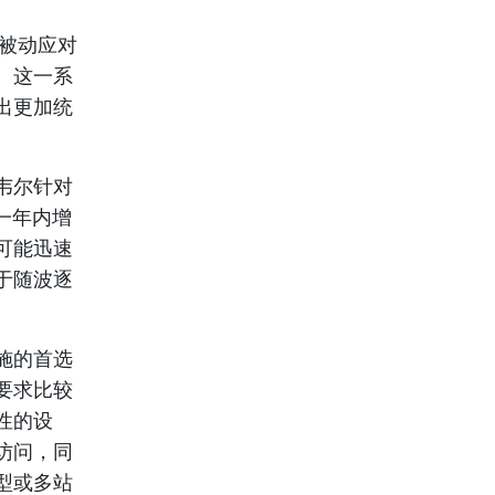
的被动应对
。这一系
出更加统
韦尔针对
一年内增
可能迅速
于随波逐
施的首选
要求比较
性的设
访问，同
型或多站