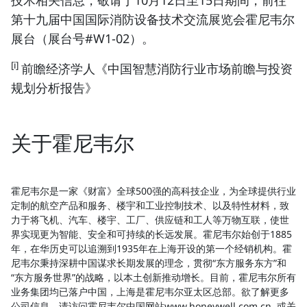
技术相关信息，敬请于10月12日至15日期间，前往
第十九届中国国际消防设备技术交流展览会霍尼韦尔
展台（展台号#W1-02）。
[i]
前瞻经济学人《中国智慧消防行业市场前瞻与投资
规划分析报告》
关于霍尼韦尔
霍尼韦尔是一家《财富》全球500强的高科技企业，为全球提供行业
定制的航空产品和服务、楼宇和工业控制技术、以及特性材料，致
力于将飞机、汽车、楼宇、工厂、供应链和工人等万物互联，使世
界实现更为智能、安全和可持续的长远发展。霍尼韦尔始创于1885
年，在华历史可以追溯到1935年在上海开设的第一个经销机构。霍
尼韦尔秉持深耕中国谋求长期发展的理念，贯彻“东方服务东方”和
“东方服务世界”的战略，以本土创新推动增长。目前，霍尼韦尔所有
业务集团均已落户中国，上海是霍尼韦尔亚太区总部。欲了解更多
公司信息，请访问霍尼韦尔中国网站www.honeywell.com.cn, 或关