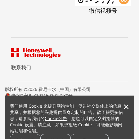
微信视频号
联系我们
版权所有 ©2026 霍尼韦尔（中国）有限公司
沪公网安备 31011502012180号
沪ICP备15008415号
×
我们使用 Cookie 来提升网站性能，促进社交媒体上的信息
条款条约
共享，并根据您的兴趣提供量身定制的广告。欲了解更多信
隐私声明
息，请参阅我们的
Cookie公告
。您也可以自定义浏览器的
您的隐私选项
Cookie 设置。请注意，如果您拒绝 Cookie，可能会影响网
霍尼韦尔科技Cookie通知
站功能和性能。
退订
漏洞报告