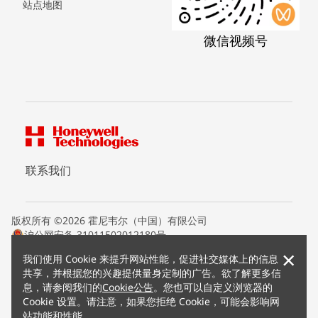
站点地图
微信视频号
联系我们
版权所有 ©2026 霍尼韦尔（中国）有限公司
沪公网安备 31011502012180号
沪ICP备15008415号
×
我们使用 Cookie 来提升网站性能，促进社交媒体上的信息
条款条约
共享，并根据您的兴趣提供量身定制的广告。欲了解更多信
隐私声明
息，请参阅我们的
Cookie公告
。您也可以自定义浏览器的
您的隐私选项
Cookie 设置。请注意，如果您拒绝 Cookie，可能会影响网
霍尼韦尔科技Cookie通知
站功能和性能。