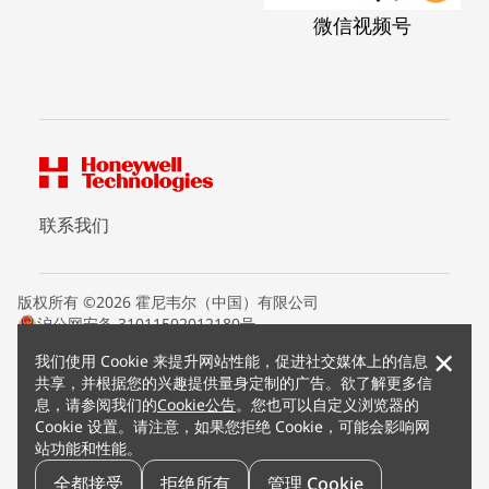
微信视频号
联系我们
版权所有 ©2026 霍尼韦尔（中国）有限公司
沪公网安备 31011502012180号
沪ICP备15008415号
×
我们使用 Cookie 来提升网站性能，促进社交媒体上的信息
条款条约
共享，并根据您的兴趣提供量身定制的广告。欲了解更多信
隐私声明
息，请参阅我们的
Cookie公告
。您也可以自定义浏览器的
您的隐私选项
Cookie 设置。请注意，如果您拒绝 Cookie，可能会影响网
霍尼韦尔科技Cookie通知
站功能和性能。
退订
漏洞报告
全都接受
拒绝所有
管理 Cookie