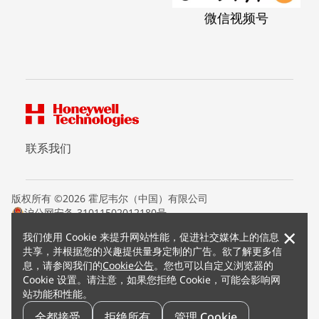
微信视频号
联系我们
版权所有 ©2026 霍尼韦尔（中国）有限公司
沪公网安备 31011502012180号
沪ICP备15008415号
×
我们使用 Cookie 来提升网站性能，促进社交媒体上的信息
条款条约
共享，并根据您的兴趣提供量身定制的广告。欲了解更多信
隐私声明
息，请参阅我们的
Cookie公告
。您也可以自定义浏览器的
您的隐私选项
Cookie 设置。请注意，如果您拒绝 Cookie，可能会影响网
霍尼韦尔科技Cookie通知
站功能和性能。
退订
漏洞报告
全都接受
拒绝所有
管理 Cookie