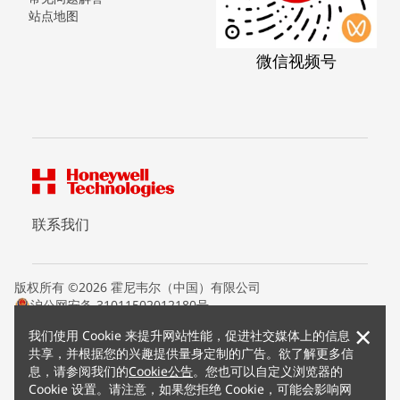
站点地图
微信视频号
联系我们
版权所有 ©2026 霍尼韦尔（中国）有限公司
沪公网安备 31011502012180号
沪ICP备15008415号
×
我们使用 Cookie 来提升网站性能，促进社交媒体上的信息
条款条约
共享，并根据您的兴趣提供量身定制的广告。欲了解更多信
隐私声明
息，请参阅我们的
Cookie公告
。您也可以自定义浏览器的
您的隐私选项
Cookie 设置。请注意，如果您拒绝 Cookie，可能会影响网
霍尼韦尔科技Cookie通知