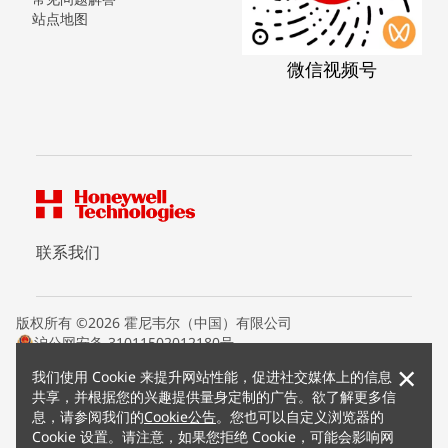
站点地图
微信视频号
联系我们
版权所有 ©2026 霍尼韦尔（中国）有限公司
沪公网安备 31011502012180号
沪ICP备15008415号
×
我们使用 Cookie 来提升网站性能，促进社交媒体上的信息
条款条约
共享，并根据您的兴趣提供量身定制的广告。欲了解更多信
隐私声明
息，请参阅我们的
Cookie公告
。您也可以自定义浏览器的
您的隐私选项
Cookie 设置。请注意，如果您拒绝 Cookie，可能会影响网
霍尼韦尔科技Cookie通知