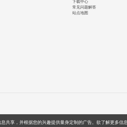
下载中心
常见问题解答
站点地图
上的信息共享，并根据您的兴趣提供量身定制的广告。欲了解更多信
沪公网安备 31011502012180号
沪ICP备15008415号
条款条约
隐