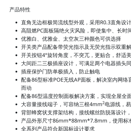
产品特性
直角无边框极简流线型外观，采用R0.3直角设
高阻燃PC面板隔绝火灾风险，即使集中、长时
优雅白、优雅金、太空灰三种颜色可供选择
开关类产品配备带荧光指示及无荧光指示双重
开关按钮4°旋转角度，不突兀，更贴合，舒适
大间距二三极插座设计，可满足两个电器插头
插座保护门防单极插入，防止触电
配备86型标准POE无线AP面板，解决室内网
而动
配备86型温度控制面板解决方案，实现全屋全
2
大容量接线端子，可容纳三根4mm
电源线，易
背部蜂窝状支撑架结构，接线螺丝防脱落设计
产品外形尺寸86mm*88mm*7.8mm，使
全系列产品符合新国标设计要求