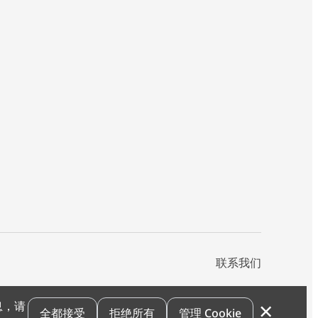
联系我们
×
息，请
私声明
您的隐私选项
霍尼韦尔科技Cookie通知
退订
漏洞报告
全都接受
拒绝所有
管理 Cookie