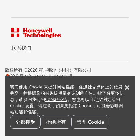
联系我们
版权所有 ©2026 霍尼韦尔（中国）有限公司
沪公网安备 31011502012180号
沪ICP备15008415号
×
我们使用 Cookie 来提升网站性能，促进社交媒体上的信息
条款条约
共享，并根据您的兴趣提供量身定制的广告。欲了解更多信
隐私声明
息，请参阅我们的
Cookie公告
。您也可以自定义浏览器的
您的隐私选项
Cookie 设置。请注意，如果您拒绝 Cookie，可能会影响网
霍尼韦尔科技Cookie通知
站功能和性能。
退订
漏洞报告
全都接受
拒绝所有
管理 Cookie