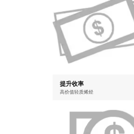
提升收率
高价值轻质烯烃